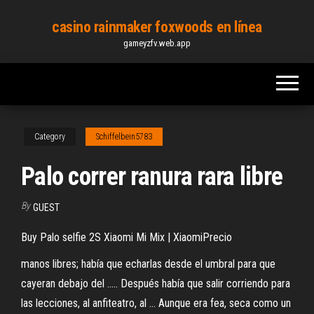
Skip
casino rainmaker foxwoods en línea
to
gameyzfv.web.app
the
content
Category
Schiffelbein5783
Palo correr ranura rara libre
By
GUEST
Buy Palo selfie 2S Xiaomi Mi Mix | XiaomiPrecio
manos libres; había que echarlas desde el umbral para que
cayeran debajo del ..... Después había que salir corriendo para
las lecciones, al anfiteatro, al ... Aunque era fea, seca como un