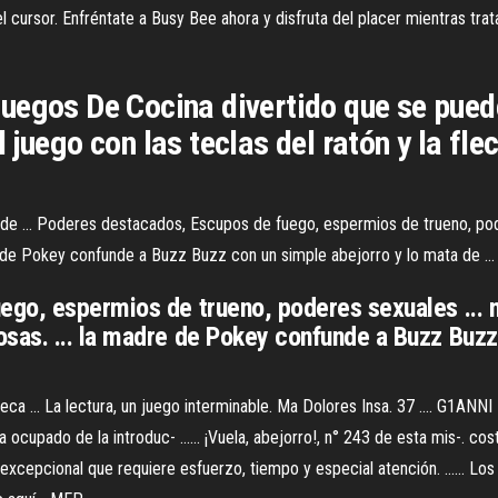
cursor. Enfréntate a Busy Bee ahora y disfruta del placer mientras tra
uegos De Cocina divertido que se pued
 juego con las teclas del ratón y la fl
re de ... Poderes destacados, Escupos de fuego, espermios de trueno, po
de Pokey confunde a Buzz Buzz con un simple abejorro y lo mata de ...
go, espermios de trueno, poderes sexuales ... 
as. ... la madre de Pokey confunde a Buzz Buzz 
iblioteca ... La lectura, un juego interminable. Ma Dolores Insa. 37 ..
ha ocupado de la introduc- ...... ¡Vuela, abejorro!, n° 243 de esta mis-. c
d excepcional que requiere esfuerzo, tiempo y especial atención. ...... L