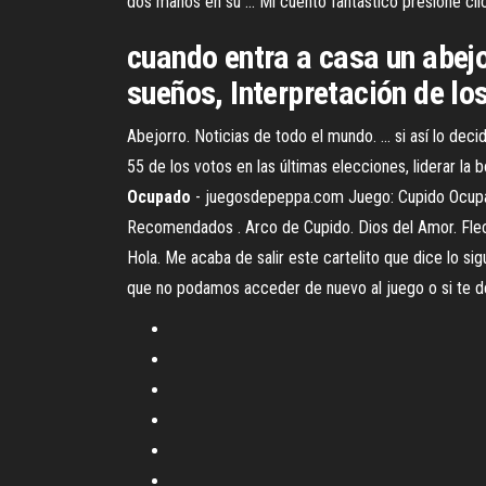
dos manos en su ... Mi cuento fantástico presione cl
cuando entra a casa un abejo
sueños, Interpretación de l
Abejorro. Noticias de todo el mundo. ... si así lo de
55 de los votos en las últimas elecciones, liderar l
Ocupado
- juegosdepeppa.com Juego: Cupido Ocupado
Recomendados . Arco de Cupido. Dios del Amor. Flec
Hola. Me acaba de salir este cartelito que dice lo si
que no podamos acceder de nuevo al juego o si te dej