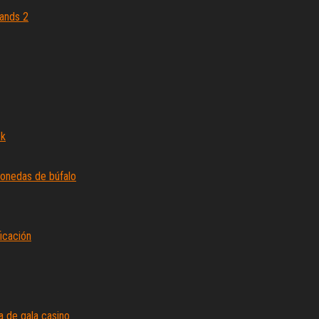
lands 2
ck
monedas de búfalo
ficación
a de gala casino