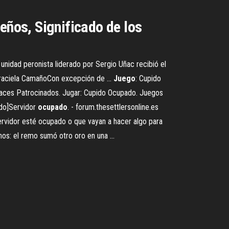
eños, Significado de los
 unidad peronista liderado por Sergio Uñac recibió el
.Graciela CamañoCon excepción de ...
Juego
: Cupido
laces Patrocinados. Jugar: Cupido Ocupado. Juegos
ado]Servidor
ocupado
. - forum.thesettlersonline.es
 servidor esté ocupado o que vayan a hacer algo para
s: el remo sumó otro oro en una ...