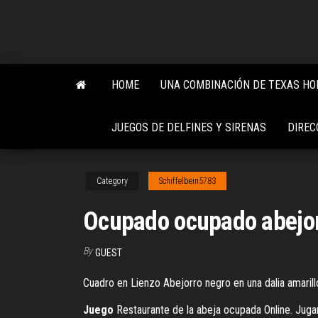
Skip
to
the
content
HOME
UNA COMBINACIÓN DE TEXAS H
JUEGOS DE DELFINES Y SIRENAS
DIREC
Category
Schiffelbein5783
Ocupado ocupado abejor
By
GUEST
Cuadro en Lienzo Abejorro negro en una dalia amarill
Juego
Restaurante de la abeja ocupada Online. Jugar