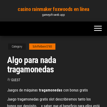
Skip
casino rainmaker foxwoods en línea
to
gameyzfv.web.app
the
content
Category
Schiffelbein5783
Algo para nada
tragamonedas
By
GUEST
Juegos de máquinas
tragamonedas
con bonus gratis
Juego tragamonedas gratis slot describiremos tanto los
bonos por depósito, ... y saber que el beneficio para ellos está