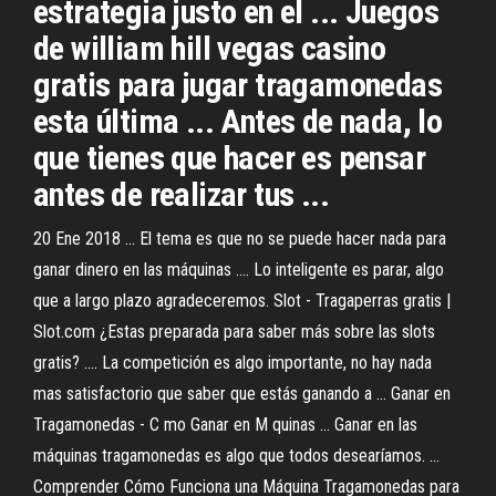
estrategia justo en el ... Juegos
de william hill vegas casino
gratis para jugar tragamonedas
esta última ... Antes de nada, lo
que tienes que hacer es pensar
antes de realizar tus ...
20 Ene 2018 ... El tema es que no se puede hacer nada para
ganar dinero en las máquinas .... Lo inteligente es parar, algo
que a largo plazo agradeceremos. Slot - Tragaperras gratis |
Slot.com ¿Estas preparada para saber más sobre las slots
gratis? .... La competición es algo importante, no hay nada
mas satisfactorio que saber que estás ganando a ... Ganar en
Tragamonedas - C mo Ganar en M quinas ... Ganar en las
máquinas tragamonedas es algo que todos desearíamos. ...
Comprender Cómo Funciona una Máquina Tragamonedas para