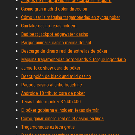
Juegos de bingo gratis sin descarga sin registro
Casino gran madrid colon direccion
Cómo usar la máquina tragamonedas en zynga poker
Gun lake casino texas holdem
Bad beat jackpot edgewater casino
Parque animalia casino marina del sol
Descarga de dinero real de estrellas de póker
Máquina tragamonedas borderlands 2 torgue legendario
Jamie foxx show cara de póker
Descripción de black and mild casino
Pagoda casino atlantic beach nc
Androide 18 tributo cara de póker
Texas holdem poker 3 240x400
El póker gobierna el holdem texas alemán
Cómo ganar dinero real en el casino en línea
Tragamonedas azteca gratis