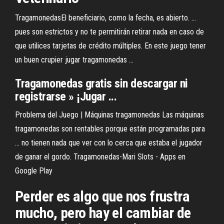
TragamonedasEl beneficiario, como la fecha, es abierto. ...
pues son estrictos y no te permitirán retirar nada en caso de
que utilices tarjetas de crédito múltiples. En este juego tener
un buen crupier jugar tragamonedas ...
Tragamonedas gratis sin descargar ni
registrarse » ¡Jugar ...
Problema del Juego | Máquinas tragamonedas Las máquinas
tragamonedas son rentables porque están programadas para
... no tienen nada que ver con lo cerca que estaba el jugador
de ganar el gordo. Tragamonedas-Mari Slots - Apps en
Google Play
Perder es algo que nos frustra
mucho, pero hay el cambiar de