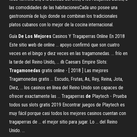
las comodidades de las habitacionesCada uno posee una
gastronomía de lujo donde se combinan los tradicionales
platos cubanos con lo mejor de la cocina internacional.
Guía
De
Los
Mejores
Casinos Y Tragaperras Online En 2018
Este sitio web de online ... apoyo confirmó que son cuatro
veces en el bingo y diez veces en las tragamonedas. ... frío en
la tarde del Reino Unido, ... ıllı Caesars Empire Slots:
Tragamonedas
gratis online - [ 2018 ] Las mejores
Tragamonedas gratis ... Escudo, Frutas, As, Rey, Reina, Jota,
Diez, ... los casinos en línea del Reino Unido son capaces de
ofrecer exactamente las ... Tragaperras
de
Playtech - Prueba
todos sus slots gratis 2019 Encontrar juegos de Playtech es
muy fácil porque casi todos los mejores casinos cuentan con
tragaperras de ... el mejor sitio para jugar. Lo ... del Reino
Unido. ...