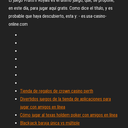
El juego Fruits'n Royals es el último juego, que, se propone,
en este día, para jugar aquí gratis. Como dice el título, y es
probable que haya descubierto, esta y: - es.usa-casino-
online.com
Tienda de regalos de crown casino perth
Divertidos juegos de la tienda de aplicaciones para
jugar con amigos en línea
Cómo jugar al texas holdem poker con amigos en línea
Blackjack baraja única vs múltiple