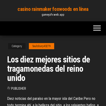
Skip
casino rainmaker foxwoods en línea
to
gameyzfv.web.app
the
content
Category
Saulsbury43279
Los diez mejores sitios de
tragamonedas del reino
unido
By
PUBLISHER
Diez noticias del paraíso en la mayor isla del Caribe.Pero no
todo termina ahí, a la belleza del sitio, a los relajantes baños, a