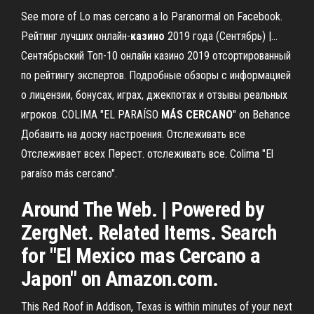
See more of Lo mas cercano a lo Paranormal on Facebook.
Рейтинг лучших онлайн-
казино
2019 года (Сентябрь) |…
Сентябрьский Топ-10 онлайн казино 2019 отсортированный
по рейтингу экспертов. Подробные обзоры с информацией
о лицензии, бонусах, играх, джекпотах и отзывы реальных
игроков. COLIMA "EL PARAÍSO
MÁS
CERCANO
" on Behance
Добавить на доску настроения. Отслеживать все
Отслеживает всех Перест. отслеживать все. Colima "El
paraíso más cercano".
Around The Web. | Powered by
ZergNet. Related Items. Search
for "El Mexico mas Cercano a
Japon" on Amazon.com.
This Red Roof in Addison, Texas is within minutes of your next