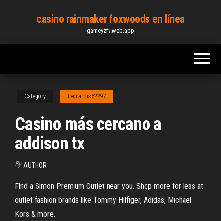
Skip
casino rainmaker foxwoods en línea
to
gameyzfv.web.app
the
content
Category
Leonardis52297
Casino más cercano a
addison tx
By
AUTHOR
Find a Simon Premium Outlet near you. Shop more for less at
outlet fashion brands like Tommy Hilfiger, Adidas, Michael
Kors & more.